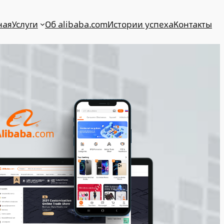
ная
Услуги
Об alibaba.com
Истории успеха
Контакты