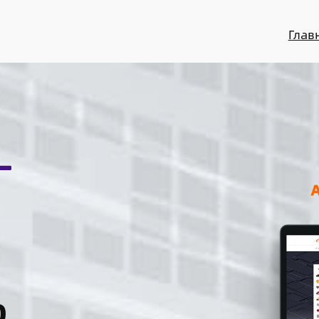
Глав
ю