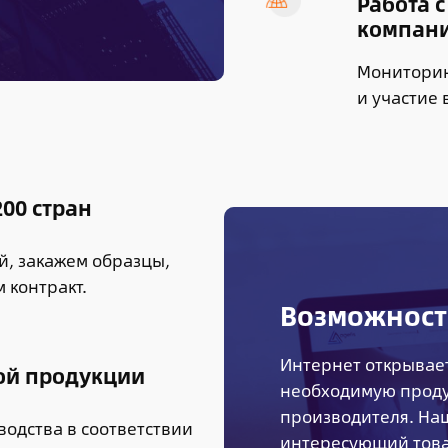
Работа 
компан
Мониторин
и участие
00 стран
, закажем образцы,
 контракт.
Возможност
Интернет открывае
ой продукции
необходимую проду
производителя. На
водства в соответствии
интересующий това