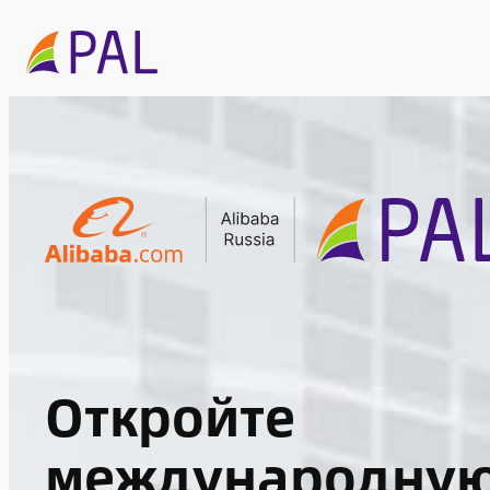
Перейти
к
содержимому
Откройте
международну