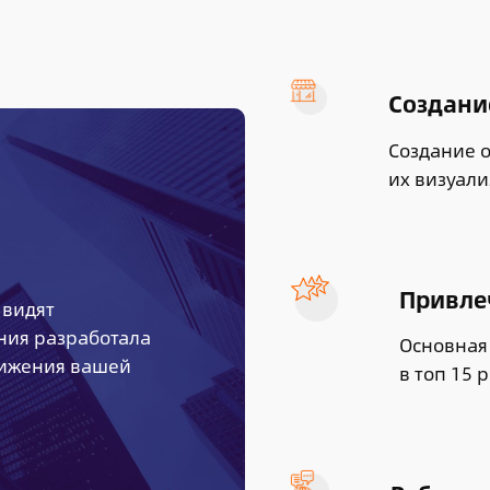
Создани
Создание 
их визуали
Привле
 видят
ния разработала
Основная
вижения вашей
в топ 15 