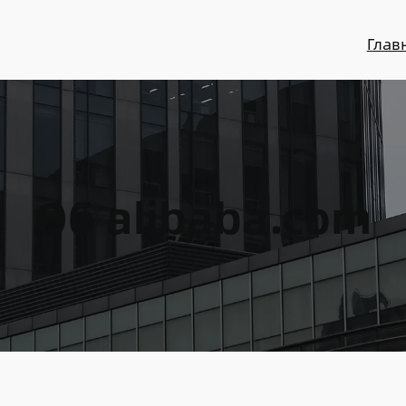
Глав
Об alibaba.com