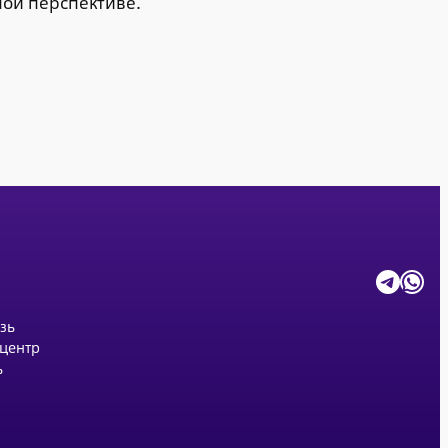
ной перспективе.
Telegram
WhatsApp
зь
центр
ь