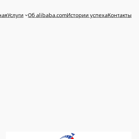
ная
Услуги
Об alibaba.com
Истории успеха
Контакты