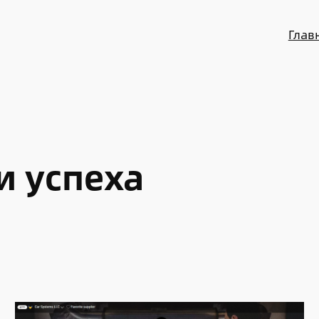
Глав
и успеха