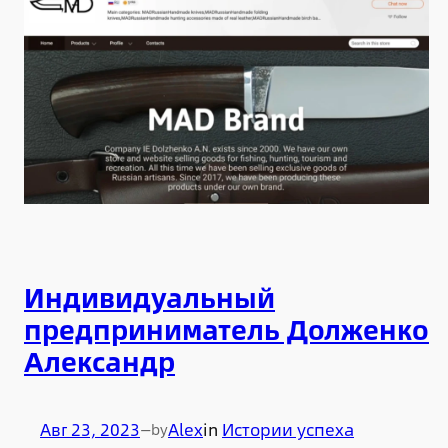
Индивидуальный
предприниматель Долженко
Александр
Авг 23, 2023
—
Alex
in
Истории успеха
by